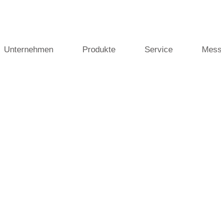
Unternehmen
Produkte
Service
Mess