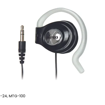
G-24, MTG-100