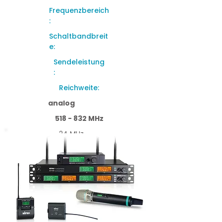
Frequenzbereich
:
Schaltbandbreit
e:
Sendeleistung
:
Reichweite:
analog
518 - 832 MHz
24 MHz
10 - 30 mW
bis 80 m
im
Freifeld
Details ansehen