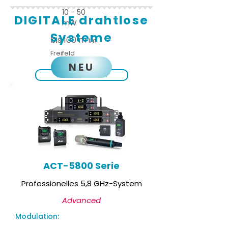
10 - 50
DIGITALE drahtlose
mW
Systeme
bis 100 m
im
Freifeld
NEU
Details ansehen
ACT-5800 Serie
Professionelles 5,8 GHz-System
Advanced
Modulation: