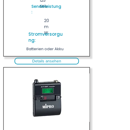
125
Sendeleistung
MHz
:
20
m
W
Stromversorgu
ng:
Batterien oder Akku
Details ansehen