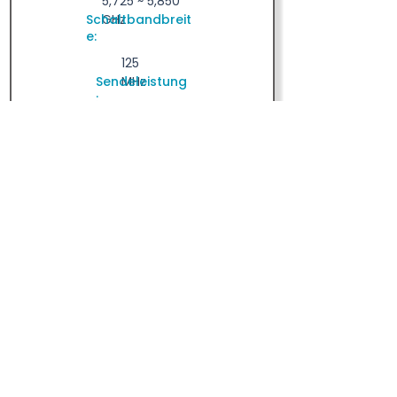
5,725 ~ 5,850
Schaltbandbreit
GHz
e:
125
Sendeleistung
MHz
:
20
m
W
Stromversorgu
ng:
Akku
Details ansehen