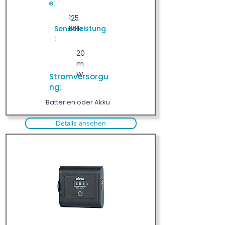
e:
125
Sendeleistung
MHz
:
20
m
W
Stromversorgu
ng:
Batterien oder Akku
Details ansehen