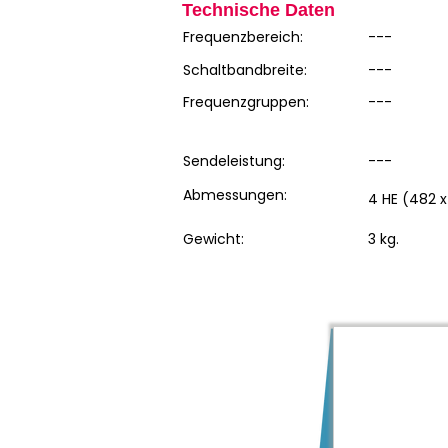
Technische Daten
Frequenzbereich:
---
Schaltbandbreite:
---
Frequenzgruppen:
---
Sendeleistung:
---
Abmessungen:
4 HE (482 x
Gewicht:
3 kg.