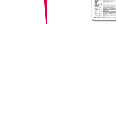
MIPRO Germany GmbH
Kochersteinsfelder Str. 75
74239 Hardthausen
Tel: 07139 59 59 00
Fax: 07139 59 59 018
email:
info@mipro-germany
www.mipro-germany.de