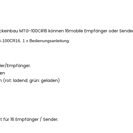
ackeinbau MTG-100CR16 können 16mobile Empfänger oder Sender 
-100CR16, 1 x Bedienungsanleitung
der/Empfänger.
den
 (rot: ladend; grün: geladen)
ät für 16 Empfänger / Sender.