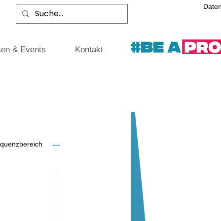
Date
en & Events
Kontakt
quenzbereich
---