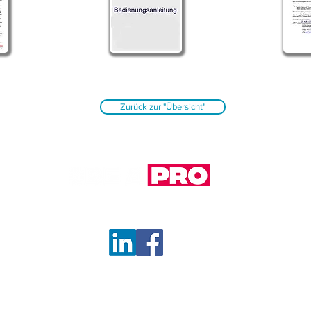
Zurück zur "Übersicht"
Datens
Barrie
Impre
Allgem
.de