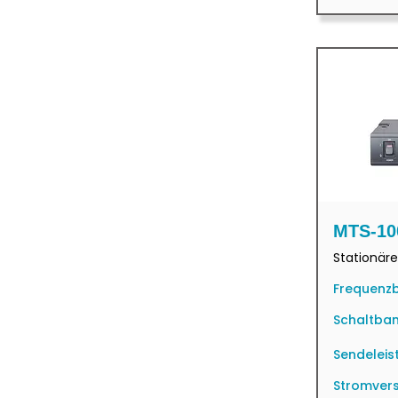
MTS-10
Stationär
Frequenzb
Schaltban
Sendeleis
Stromver