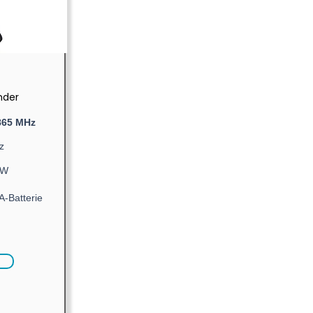
nder
865 MHz
z
mW
A-Batterie