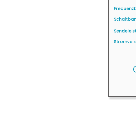
Frequenzb
Schaltban
Sendeleis
Stromver