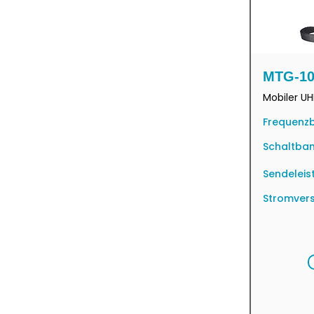
MTG-10
Mobiler 
Frequenzb
Schaltban
Sendeleis
Stromver