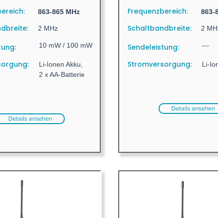
ereich:
Frequenzbereich:
863-865 MHz
863-
dbreite:
Schaltbandbreite:
2 MHz
2 MH
10 mW / 100 mW
---
tung:
Sendeleistung:
sorgung:
Stromversorgung:
Li-Ionen Akku,
Li-I
2 x AA-Batterie
Details ansehen
Details ansehen