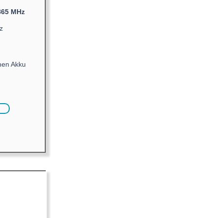
865 MHz
z
onen Akku