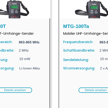
0T
MTG-100Ta
UHF-Umhänge-Sender
Mobiler UHF-Umhänge-Se
ereich:
Frequenzbereich:
863-865 MHz
863-
dbreite:
Schaltbandbreite:
2 MHz
2 MH
10 mW
10 
tung:
Sendeleistung:
sorgung:
Stromversorgung:
Li-Ionen Akku
2 x A
Details ansehen
Details ansehen