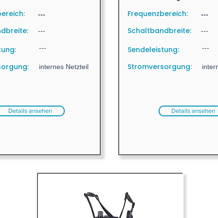
ereich:
Frequenzbereich:
---
---
dbreite:
Schaltbandbreite:
---
---
---
---
tung:
Sendeleistung:
sorgung:
Stromversorgung:
internes Netzteil
inter
Details ansehen
Details ansehen