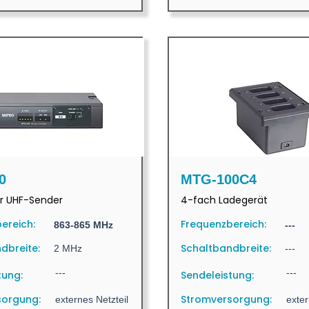
0
MTG-100C4
er UHF-Sender
4-fach Ladegerät
ereich:
Frequenzbereich:
863-865 MHz
---
dbreite:
Schaltbandbreite:
2 MHz
---
---
---
tung:
Sendeleistung:
sorgung:
Stromversorgung:
externes Netzteil
exter