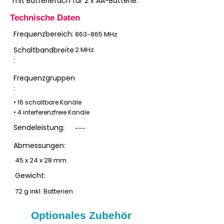
mit Batteriefach für 2 x AA-Batterie.
Technische Daten
Frequenzbereich:
863-865 MHz
Schaltbandbreite
2 MHz
:
Frequenzgruppen
:
• 16 schaltbare Kanäle
• 4 interferenzfreie Kanäle
Sendeleistung:
---
Abmessungen:
45 x 24 x 28 mm.
Gewicht:
72 g inkl. Batterien.
Optionales Zubehör